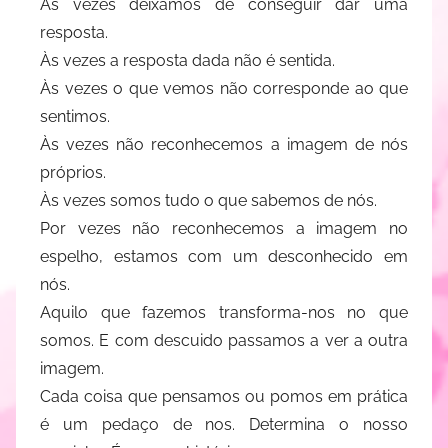
Às vezes deixamos de conseguir dar uma
d
resposta.
i
Às vezes a resposta dada não é sentida.
t
e
Às vezes o que vemos não corresponde ao que
R
sentimos.
e
Às vezes não reconhecemos a imagem de nós
s
próprios.
e
Às vezes somos tudo o que sabemos de nós.
n
Por vezes não reconhecemos a imagem no
d
espelho, estamos com um desconhecido em
e
nós.
Aquilo que fazemos transforma-nos no que
somos. E com descuido passamos a ver a outra
imagem.
Cada coisa que pensamos ou pomos em prática
é um pedaço de nos. Determina o nosso