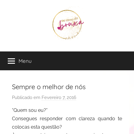
Saltar
para
o
conteúdo
Judite
Live
in
Menu
B
the
Flow
Rezende
Sempre o melhor de nós
Publicado em
Fevereiro 7, 2016
p
o
“Quem sou eu?”
r
Consegues responder com clareza quando te
J
colocas esta questão?
u