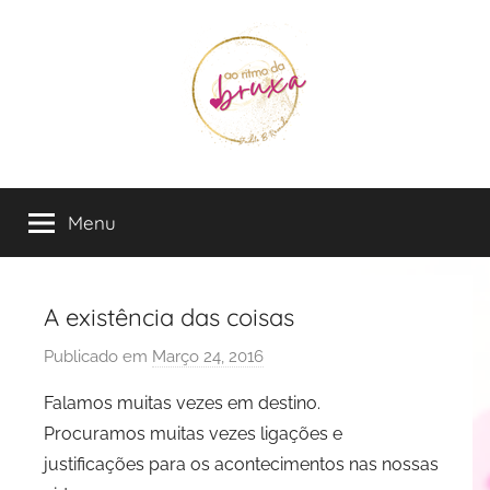
Saltar
para
o
conteúdo
Judite
Live
in
Menu
B
the
Flow
Rezende
A existência das coisas
Publicado em
Março 24, 2016
p
o
Falamos muitas vezes em destino.
r
Procuramos muitas vezes ligações e
J
justificações para os acontecimentos nas nossas
u