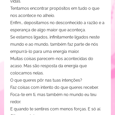
vidas.
d
Tentamos encontrar propósitos em tudo o que
i
nos acontece no alheio.
t
e
Enfim… depositamos no desconhecido a razão e a
R
esperança de algo maior que aconteça.
e
Se estamos ligados, infinitamente ligados neste
s
mundo e ao mundo, também faz parte de nós
e
empurrá-lo para uma energia maior.
n
Muitas coisas parecem-nos acontecidas do
d
acaso. Mas são resposta da energia que
e
colocamos nelas.
O que queres pôr nas tuas intenções?
Faz coisas com intento do que queres receber.
Foca-te em ti, mas também no mundo eu teu
redor.
E quando te sentires com menos forças. E só aí.