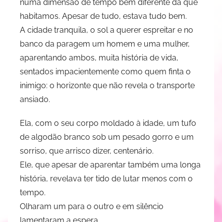
numa dimensão de tempo bem diferente da que
d
habitamos. Apesar de tudo, estava tudo bem.
i
A cidade tranquila, o sol a querer espreitar e no
t
e
banco da paragem um homem e uma mulher,
R
aparentando ambos, muita história de vida,
e
sentados impacientemente como quem finta o
s
inimigo: o horizonte que não revela o transporte
e
ansiado.
n
d
Ela, com o seu corpo moldado à idade, um tufo
e
de algodão branco sob um pesado gorro e um
sorriso, que arrisco dizer, centenário.
Ele, que apesar de aparentar também uma longa
história, revelava ter tido de lutar menos com o
tempo.
Olharam um para o outro e em silêncio
lamentaram a espera.