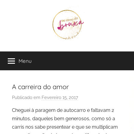
Saltar
para
o
conteúdo
Judite
Live
in
Menu
B
the
Flow
Rezende
A carreira do amor
Publicado em
Fevereiro 15, 2017
p
o
Cheguei à paragem de autocarro e faltavam 2
r
minutos, daqueles bem generosos, como só a
J
carris nos sabe presentear e que se multiplicam
u