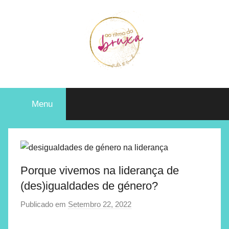
Judite
Live
in
Menu
the
B
Flow
Rezende
Porque vivemos na liderança de
(des)igualdades de género?
Publicado em
Setembro 22, 2022
p
o