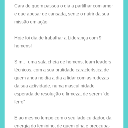
r
Cara de quem passou o dia a partilhar com amor
J
e que apesar de cansada, sente o nutrir da sua
u
missão em ação.
d
i
Hoje foi dia de trabalhar a Liderança com 9
t
e
homens!
R
e
Sim… uma sala cheia de homens, team leaders
s
técnicos, com a sua brutidade característica de
e
quem anda no dia a dia a lidar com as rudezas
n
da sua actividade, numa masculinidade
d
esperada de resolução e firmeza, de serem “de
e
ferro”
E ao mesmo tempo com o seu lado cuidador, da
energia do feminino, de quem olha e preocupa-