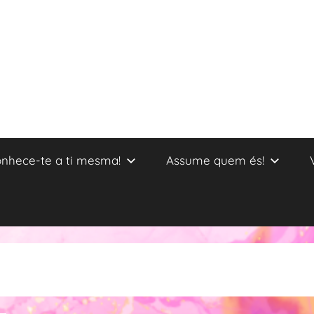
nhece-te a ti mesma!
Assume quem és!