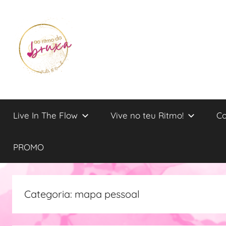
Saltar
para
o
conteúdo
Judite
Live
in
Live In The Flow
Vive no teu Ritmo!
Co
the
B
Flow
Rezende
PROMO
Categoria:
mapa pessoal