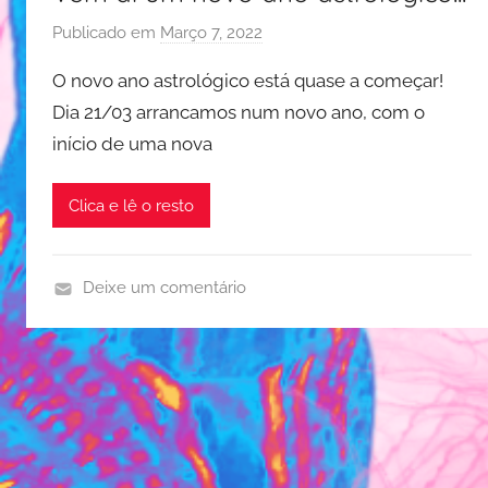
Publicado em
Março 7, 2022
p
o
O novo ano astrológico está quase a começar!
r
Dia 21/03 arrancamos num novo ano, com o
J
início de uma nova
u
d
i
Clica e lê o resto
t
e
R
Deixe um comentário
e
a
s
s
e
t
n
r
d
o
e
l
o