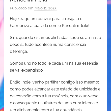
,
Publicado em
Maio 11, 2023
p
c
o
o
Hoje trago um convite para ti: resgata e
r
a
harmoniza a tua vida com o Kundalini Reiki!
J
c
u
h
Sim, quando estamos alinhadas, tudo se alinha… e
d
i
depois… tudo acontece numa consciência
i
n
diferença.
t
g
e
,
Somos uno no todo, e cada um na sua essência
R
c
se vai expandindo.
e
r
s
e
Então, hoje, venho partilhar contigo isso mesmo:
e
s
como podes alcançar este estado de unicidade e
n
c
de conexão com a tua essência, com o universo,
d
i
e consequente usufruíres de uma cura interna e
e
m
um alinhamento com a tua abundância.