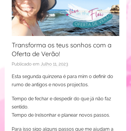
Transforma os teus sonhos com a
Oferta de Verão!
Publicado em
Julho 11, 2023
p
o
Esta segunda quinzena é para mim o definir do
r
rumo de antigos e novos projectos.
J
u
Tempo de fechar e despedir do que já não faz
d
sentido.
i
Tempo de (re)sonhar e planear novos passos.
t
e
Para isso sigo alguns passos que me ajudam a