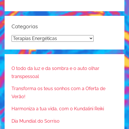
,
e
l
n
i
c
f
Categorias
e
e
,
C
e
m
a
s
e
t
s
d
e
e
i
O todo da luz e da sombra e o auto olhar
n
g
t
transpessoal
c
o
a
e
r
Transforma os teus sonhos com a Oferta de
ç
,
i
Verão!
ã
m
a
o
e
Harmoniza a tua vida, com o Kundalini Reiki
s
,
d
p
Dia Mundial do Sorriso
i
l