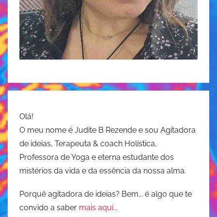
e
a
H
,
a
J
p
u
p
d
y
i
L
t
i
e
f
H
e
Olá!
a
,
O meu nome é Judite B Rezende e sou Agitadora
p
l
de ideias, Terapeuta & coach Holística,
p
i
Professora de Yoga e eterna estudante dos
y
f
mistérios da vida e da essência da nossa alma.
L
e
i
e
Porquê agitadora de ideias? Bem... é algo que te
f
s
convido a saber
mais aqui...
e
s