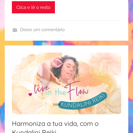
Clica e lê o resto
Deixe um comentário
c
a
m
i
n
h
o
d
e
v
i
Harmoniza a tua vida, com o
d
a
Kundalini Reiki