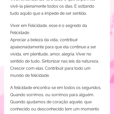
d
vivê-la plenamente todos os dias. E soltando
i
tudo aquilo que a impede de ser sentida.
t
e
Viver em Felicidade, esse é o segredo da
R
Felicidade.
e
Apreciar a beleza da vida, contribuir
s
apaixonadamente para que ela continue a ser
e
vivida, em plenitude, amor, alegria. Viver no
n
sentido de tudo, Sintonizar nas leis da natureza.
d
Crescer com elas. Contribuir para todo um
e
mundo de felicidade.
A felicidade encontra-se em todos os segundos.
Quando sorrimos, ou sorrimos para alguém.
Quando ajudamos de coração aquele, que
conhecido ou desconhecido tem um momento