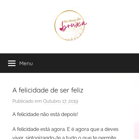
Saltar
para
o
conteúdo
Judite
Live
in
Menu
B
the
Flow
Rezende
A felicidade de ser feliz
Publicado em
Outubro 17, 2019
p
o
A felicidade não está depois!
r
J
A felicidade está agora. E é agora que a deves
u
viver, sintonizando-te a tudo o que te permite