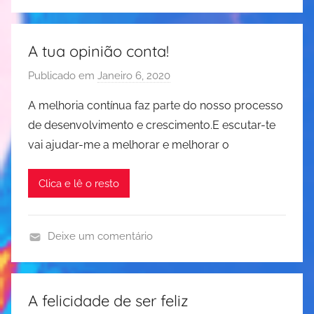
f
e
a
e
s
y
l
e
f
A tua opinião conta!
i
n
u
Publicado em
Janeiro 6, 2020
p
c
d
l
o
i
e
n
A melhoria contínua faz parte do nosso processo
r
d
e
de desenvolvimento e crescimento.E escutar-te
J
a
s
vai ajudar-me a melhorar e melhorar o
u
d
s
d
e
,
Clica e lê o resto
i
,
r
t
m
i
e
e
s
Deixe um comentário
R
d
o
f
e
i
t
e
s
t
e
l
e
a
A felicidade de ser feliz
r
i
n