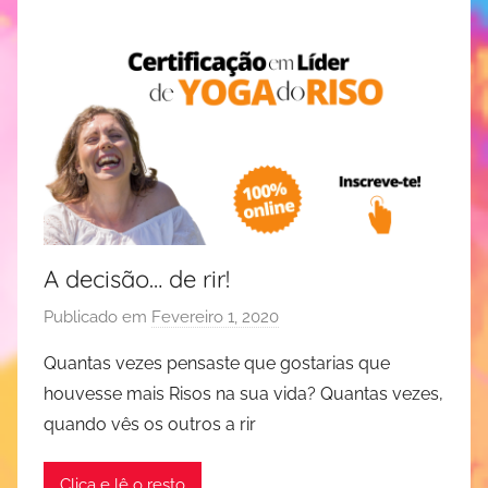
s
m
e
o
a
n
t
n
d
e
o
e
r
,
a
r
p
i
i
s
a
o
A decisão… de rir!
,
t
y
e
Publicado em
Fevereiro 1, 2020
p
o
r
o
g
Quantas vezes pensaste que gostarias que
a
r
a
p
houvesse mais Risos na sua vida? Quantas vezes,
J
d
i
quando vês os outros a rir
u
o
a
d
r
,
Clica e lê o resto
i