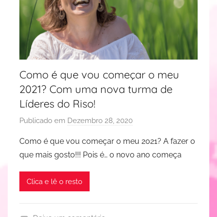
Como é que vou começar o meu
2021? Com uma nova turma de
Líderes do Riso!
Publicado em
Dezembro 28, 2020
p
o
Como é que vou começar o meu 2021? A fazer o
r
que mais gosto!!! Pois é… o novo ano começa
J
u
Clica e lê o resto
d
i
t