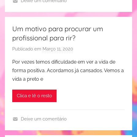
Deixe um comentário
e
D
R
e
e
s
s
Um motivo para procurar um
e
e
profissional para rir?
n
n
v
Publicado em
Março 11, 2020
p
d
o
o
e
Por vezes temos dificuldade em ver a vida de
l
r
forma positiva. Acordamos já cansados. Vemos a
v
J
vida a preto e
i
u
m
d
Clica e lê o resto
e
i
n
t
t
e
Deixe um comentário
o
R
r
H
e
i
u
s