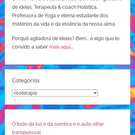
o
de ideias, Terapeuta & coach Holística,
ú
r
Professora de Yoga e eterna estudante dos
s
i
i
mistérios da vida e da essência da nossa alma.
s
c
o
Porquê agitadora de ideias? Bem... é algo que te
a
convido a saber
mais aqui...
t
e
r
a
p
Categorias
i
Categorias
a
,
r
i
O todo da luz e da sombra e o auto olhar
s
transpessoal
o