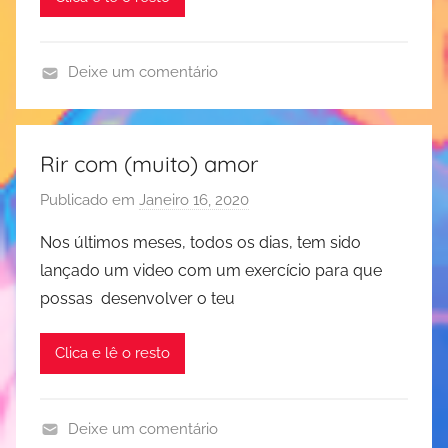
i
y
t
s
o
e
o
g
Deixe um comentário
R
a
m
e
d
i
s
o
n
e
Rir com (muito) amor
r
d
n
i
Publicado em
Janeiro 16, 2020
p
f
d
s
o
u
e
Nos últimos meses, todos os dias, tem sido
o
r
l
lançado um video com um exercício para que
J
n
possas desenvolver o teu
u
e
d
s
Clica e lê o resto
i
s
t
,
e
p
Deixe um comentário
R
l