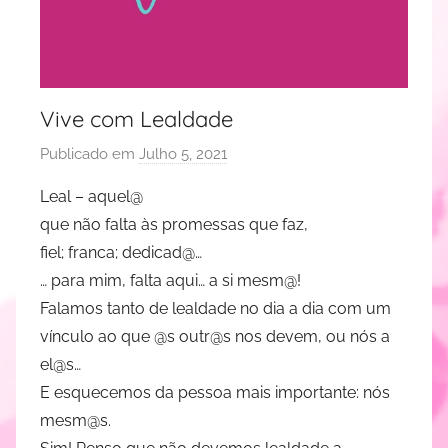
Vive com Lealdade
Publicado em
Julho 5, 2021
p
o
Leal – aquel@
r
que não falta às promessas que faz,
J
fiel; franca; dedicad@…
u
… para mim, falta aqui… a si mesm@!
d
Falamos tanto de lealdade no dia a dia com um
i
vínculo ao que @s outr@s nos devem, ou nós a
t
e
el@s…
R
E esquecemos da pessoa mais importante: nós
e
mesm@s.
s