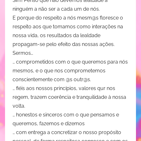
Sim! Penso que não devemos lealdade a
e
ninguém a não ser a cada um de nós.
n
E porque do respeito a nós mesm@s floresce o
d
respeito aos que tomamos como interações na
e
nossa vida, os resultados da lealdade
propagam-se pelo efeito das nossas ações.
Sermos…
… comprometidos com o que queremos para nós
mesmos, e o que nos comprometemos
conscientemente com @s outr@s.
… fiéis aos nossos princípios, valores qur nos
regem, trazem coerência e tranquilidade à nossa
volta.
… honestos e sinceros com o que pensamos e
queremos, fazemos e dizemos
… com entrega a concretizar o nosso propósito