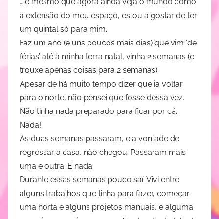
… e mesmo que agora ainda veja o mundo como
d
a extensão do meu espaço, estou a gostar de ter
e
um quintal só para mim.
Faz um ano (e uns poucos mais dias) que vim ‘de
férias’ até à minha terra natal, vinha 2 semanas (e
trouxe apenas coisas para 2 semanas).
Apesar de há muito tempo dizer que ia voltar
para o norte, não pensei que fosse dessa vez.
Não tinha nada preparado para ficar por cá.
Nada!
As duas semanas passaram, e a vontade de
regressar a casa, não chegou. Passaram mais
uma e outra. E nada.
Durante essas semanas pouco saí. Vivi entre
alguns trabalhos que tinha para fazer, começar
uma horta e alguns projetos manuais, e alguma