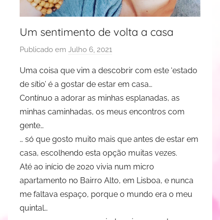
Um sentimento de volta a casa
Publicado em
Julho 6, 2021
p
o
Uma coisa que vim a descobrir com este ‘estado
r
de sítio’ é a gostar de estar em casa…
J
Contínuo a adorar as minhas esplanadas, as
u
minhas caminhadas, os meus encontros com
d
gente…
i
… só que gosto muito mais que antes de estar em
t
e
casa, escolhendo esta opção muitas vezes.
R
Até ao início de 2020 vivia num micro
e
apartamento no Bairro Alto, em Lisboa, e nunca
s
me faltava espaço, porque o mundo era o meu
e
quintal…
n